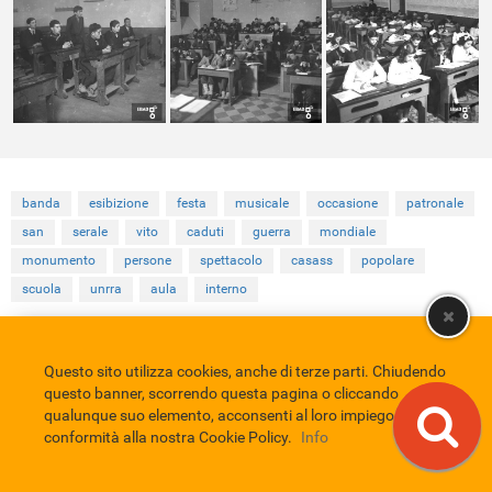
banda
esibizione
festa
musicale
occasione
patronale
san
serale
vito
caduti
guerra
mondiale
monumento
persone
spettacolo
casass
popolare
scuola
unrra
aula
interno
Questo sito utilizza cookies, anche di terze parti. Chiudendo
Comune di Eboli
Servizio Bibliotecario Nazionale
Privacy policy
questo banner, scorrendo questa pagina o cliccando
Credits
qualunque suo elemento, acconsenti al loro impiego in
EBAD
conformità alla nostra Cookie Policy.
Info
Eboli Archivio Digitale