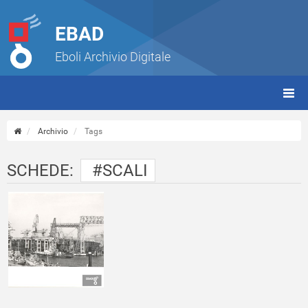
EBAD
Eboli Archivio Digitale
giorn
(tbt)
Archivio
Tags
SCHEDE:
#SCALI