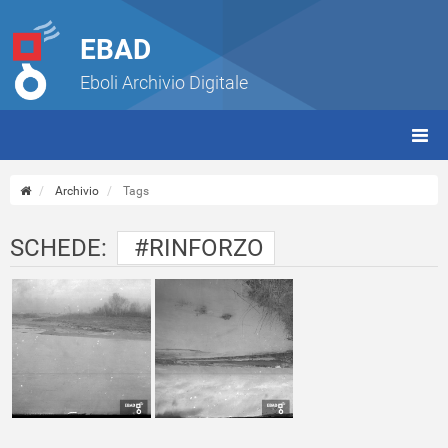
EBAD
Eboli Archivio Digitale
giorn
(tbt)
Archivio
Tags
SCHEDE:
#RINFORZO