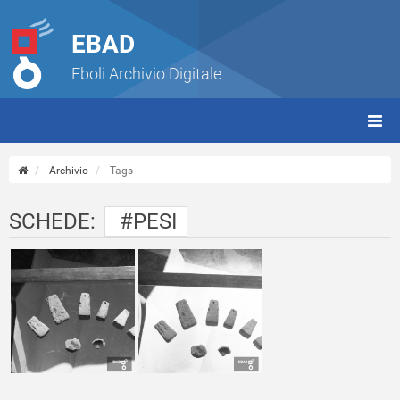
EBAD
Eboli Archivio Digitale
giorn
(tbt)
Archivio
Tags
SCHEDE:
#PESI