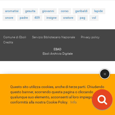
aromatisi
gesuita
giovanni
corso
garibaldi
lapide
onore
padre
409
insigne
oratore
pag
vol
Comune di Eboli
Servizio Bibliotecario Nazionale
Privacy policy
Credits
EBAD
Eboli Archivio Digitale
Questo sito utilizza cookies, anche di terze parti. Chiudendo
questo banner, scorrendo questa pagina o cliccando
qualunque suo elemento, acconsenti al loro impiego in
conformità alla nostra Cookie Policy.
Info