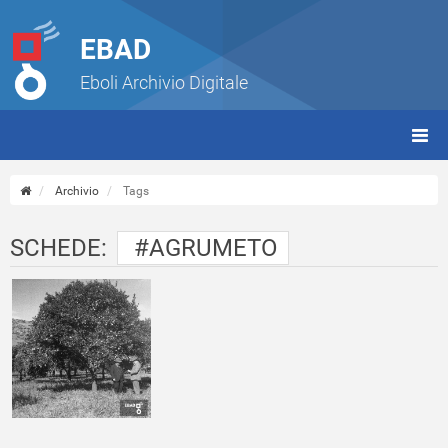
EBAD
Eboli Archivio Digitale
giorn
(tbt)
Archivio
Tags
SCHEDE:
#AGRUMETO