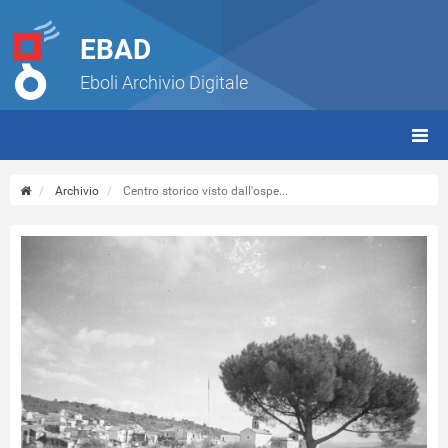
EBAD
Eboli Archivio Digitale
giorn
(tbt)
Archivio
Centro storico visto dall'ospe...