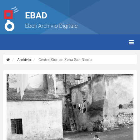
EBAD
Eboli Archivio Digitale
giorn
(tbt)
Archivio
Centro Storico. Zona San Nicola