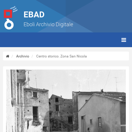
EBAD
Eboli Archivio Digitale
giorn
(tbt)
Archivio
Centro storico. Zona San Nicola