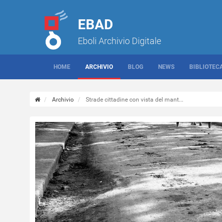
EBAD
Eboli Archivio Digitale
HOME
ARCHIVIO
BLOG
NEWS
BIBLIOTEC
Archivio
Strade cittadine con vista del mant...