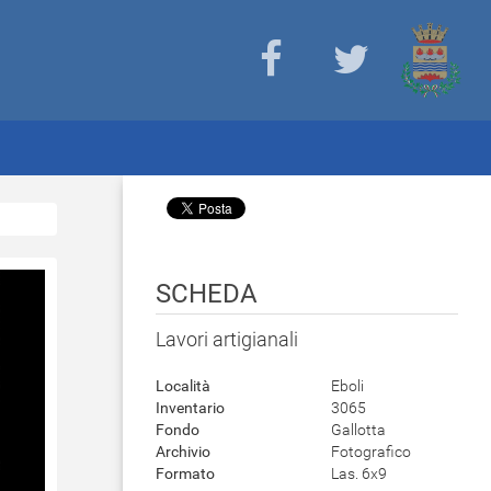
SCHEDA
Lavori artigianali
Località
Eboli
Inventario
3065
Fondo
Gallotta
Archivio
Fotografico
Formato
Las. 6x9