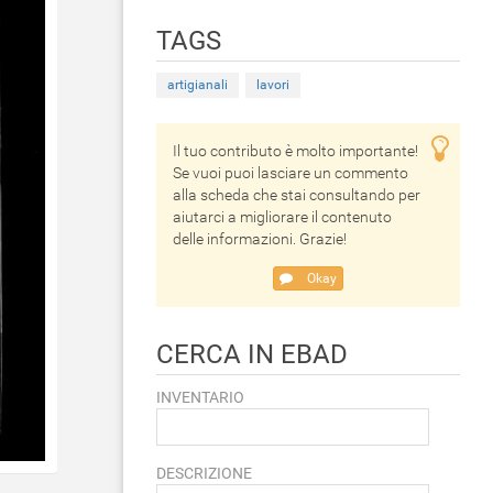
TAGS
artigianali
lavori
Il tuo contributo è molto importante!
Se vuoi puoi lasciare un commento
alla scheda che stai consultando per
aiutarci a migliorare il contenuto
delle informazioni. Grazie!
Okay
CERCA IN EBAD
INVENTARIO
DESCRIZIONE