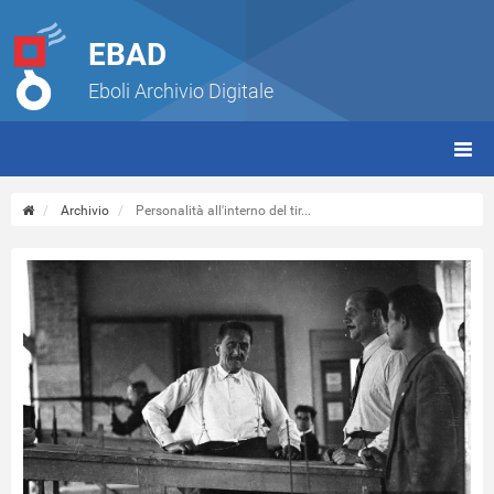
EBAD
Eboli Archivio Digitale
giorn
(tbt)
Archivio
Personalità all'interno del tir...