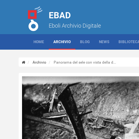
EBAD
Eboli Archivio Digitale
HOME
ARCHIVIO
BLOG
NEWS
BIBLIOTEC
Archivio
Panorama del sele con vista della d...