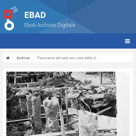
EBAD
Eboli Archivio Digitale
giorn
(tbt)
Archivio
Panorama del sele con vista della d...