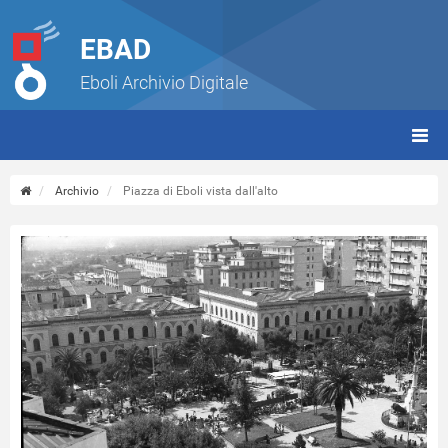
EBAD
Eboli Archivio Digitale
giorn
(tbt)
Archivio
Piazza di Eboli vista dall'alto