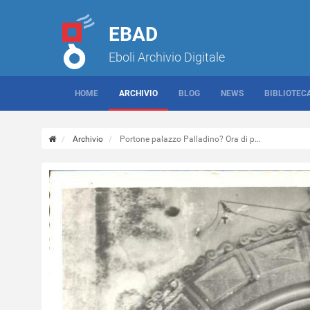
EBAD
Eboli Archivio Digitale
HOME
ARCHIVIO
BLOG
NEWS
BIBLIOTEC
Archivio
Portone palazzo Palladino? Ora di p...