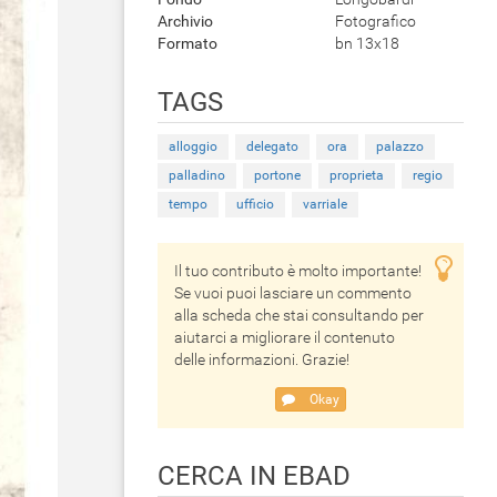
Archivio
Fotografico
Formato
bn 13x18
TAGS
alloggio
delegato
ora
palazzo
palladino
portone
proprieta
regio
tempo
ufficio
varriale
Il tuo contributo è molto importante!
Se vuoi puoi lasciare un commento
alla scheda che stai consultando per
aiutarci a migliorare il contenuto
delle informazioni. Grazie!
Okay
CERCA IN EBAD