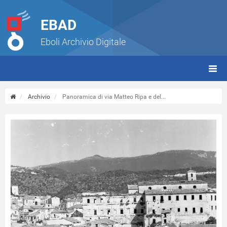
EBAD
Eboli Archivio Digitale
giorn
(tbt)
Archivio
Panoramica di via Matteo Ripa e del...