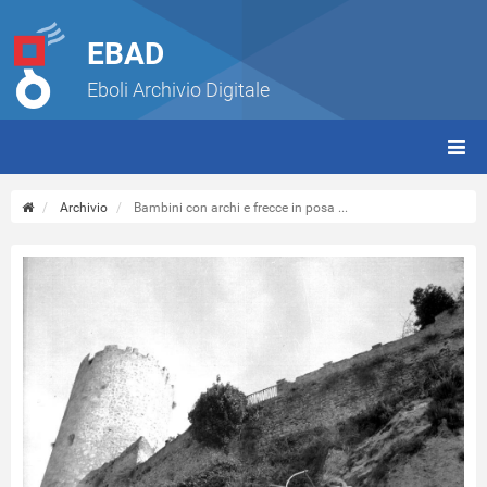
EBAD
Eboli Archivio Digitale
giorn
(tbt)
Archivio
Bambini con archi e frecce in posa ...