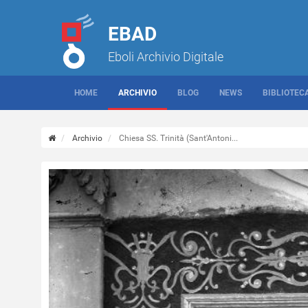
EBAD
Eboli Archivio Digitale
HOME
ARCHIVIO
BLOG
NEWS
BIBLIOTEC
Archivio
Chiesa SS. Trinità (Sant'Antoni...