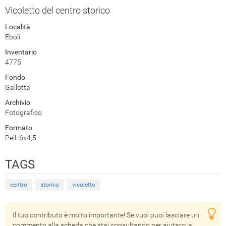
Vicoletto del centro storico
Località
Eboli
Inventario
4775
Fondo
Gallotta
Archivio
Fotografico
Formato
Pell. 6x4,5
TAGS
centro
storico
vicoletto
Il tuo contributo è molto importante! Se vuoi puoi lasciare un
commento alla scheda che stai consultando per aiutarci a