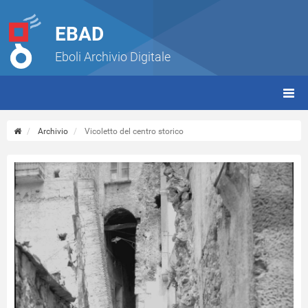
EBAD
Eboli Archivio Digitale
giorn
(tbt)
Archivio
Vicoletto del centro storico