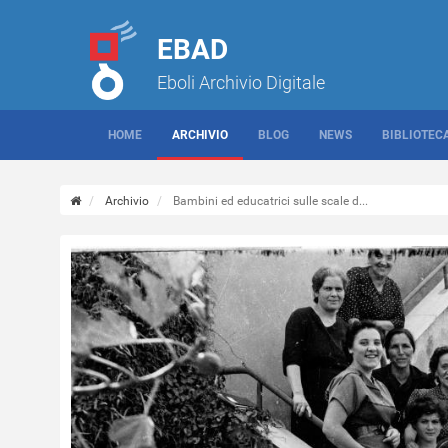
EBAD
Eboli Archivio Digitale
HOME
ARCHIVIO
BLOG
NEWS
BIBLIOTEC
Archivio
Bambini ed educatrici sulle scale d...