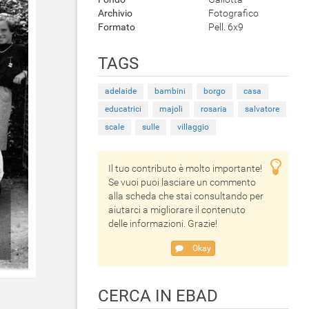
Archivio
Fotografico
Formato
Pell. 6x9
TAGS
adelaide
bambini
borgo
casa
educatrici
majoli
rosaria
salvatore
scale
sulle
villaggio
Il tuo contributo è molto importante!
Se vuoi puoi lasciare un commento
alla scheda che stai consultando per
aiutarci a migliorare il contenuto
delle informazioni. Grazie!
Okay
CERCA IN EBAD