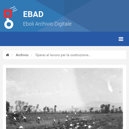
EBAD
Eboli Archivio Digitale
giorn
(tbt)
Archivio
Operai al lavoro per la costruzione...