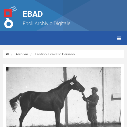
EBAD
Eboli Archivio Digitale
giorn
(tbt)
Archivio
Fantino e cavallo Persano