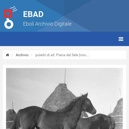
EBAD
Eboli Archivio Digitale
giorn
(tbt)
Archivio
puledri di all. Piana del Sele (non...