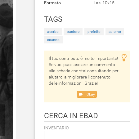
Formato
Las. 10x15
TAGS
acerbo
pastore
prefetto
salerno
scanno
Il tuo contributo è molto importante!
Se vuoi puoi lasciare un commento
alla scheda che stai consultando per
aiutarci a migliorare il contenuto
delle informazioni. Grazie!
Okay
CERCA IN EBAD
INVENTARIO