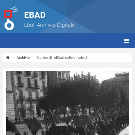
EBAD
Eboli Archivio Digitale
giorn
(tbt)
Archivio
Corteo di militari nelle strade di ...