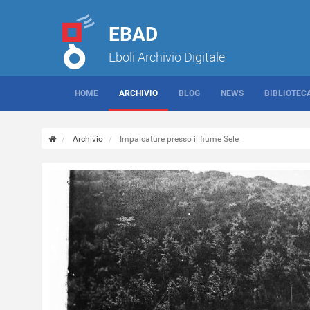
EBAD
Eboli Archivio Digitale
HOME
ARCHIVIO
BLOG
NEWS
BIBLIOTEC
Archivio
Impalcature presso il fiume Sele