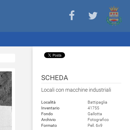
SCHEDA
Locali con macchine industriali
Località
Battipaglia
Inventario
41755
Fondo
Gallotta
Archivio
Fotografico
Formato
Pell. 6x9