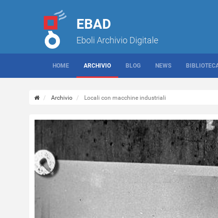
EBAD
Eboli Archivio Digitale
HOME
ARCHIVIO
BLOG
NEWS
BIBLIOTEC
Archivio
Locali con macchine industriali