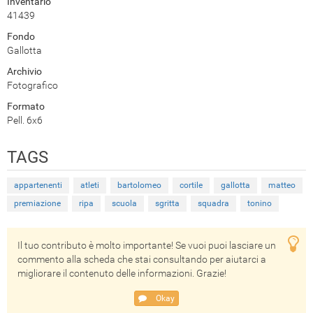
Inventario
41439
Fondo
Gallotta
Archivio
Fotografico
Formato
Pell. 6x6
TAGS
appartenenti
atleti
bartolomeo
cortile
gallotta
matteo
premiazione
ripa
scuola
sgritta
squadra
tonino
Il tuo contributo è molto importante! Se vuoi puoi lasciare un
commento alla scheda che stai consultando per aiutarci a
migliorare il contenuto delle informazioni. Grazie!
Okay