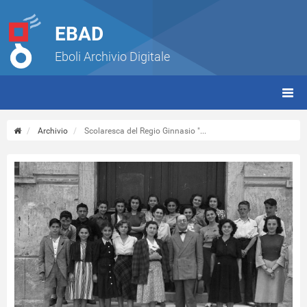
EBAD
Eboli Archivio Digitale
giorn
(tbt)
Archivio
Scolaresca del Regio Ginnasio "...