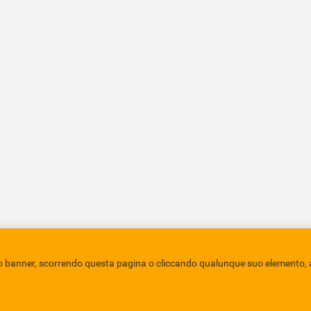
policy
Credits
sto banner, scorrendo questa pagina o cliccando qualunque suo elemento, a
EBAD
Eboli Archivio Digitale