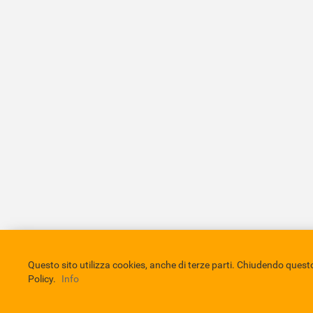
Comune di Eboli
Servizio Bibliotecario Nazionale
Privacy 
Questo sito utilizza cookies, anche di terze parti. Chiudendo que
Policy.
Info