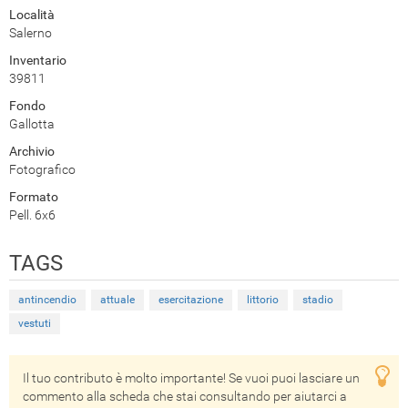
Località
Salerno
Inventario
39811
Fondo
Gallotta
Archivio
Fotografico
Formato
Pell. 6x6
TAGS
antincendio
attuale
esercitazione
littorio
stadio
vestuti
Il tuo contributo è molto importante! Se vuoi puoi lasciare un
commento alla scheda che stai consultando per aiutarci a