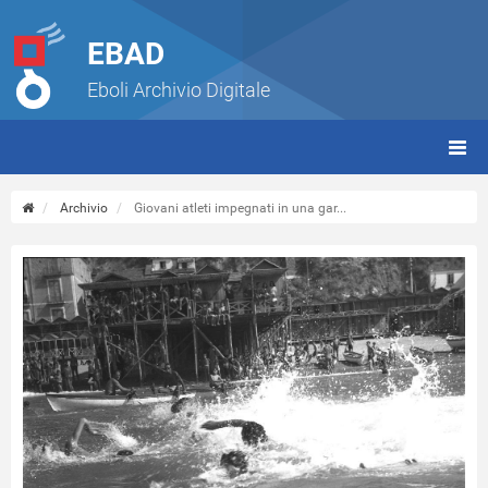
EBAD
Eboli Archivio Digitale
giorn
(tbt)
Archivio
Giovani atleti impegnati in una gar...