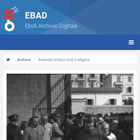
EBAD
Eboli Archivio Digitale
giorn
(tbt)
Archivio
Autorità militari civili e religios...