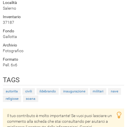
Località
Salerno
Inventario
37187
Fondo
Gallotta
Archivio
Fotografico
Formato
Pell. 6x6
TAGS
autorita
civili
ildebrando
inaugurazione
militari
nave
religiose
soana
Il tuo contributo è molto importante! Se vuoi puoi lasciare un
commento alla scheda che stai consultando per aiutarci a