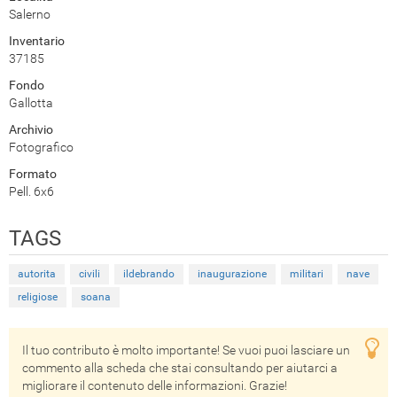
Salerno
Inventario
37185
Fondo
Gallotta
Archivio
Fotografico
Formato
Pell. 6x6
TAGS
autorita
civili
ildebrando
inaugurazione
militari
nave
religiose
soana
Il tuo contributo è molto importante! Se vuoi puoi lasciare un
commento alla scheda che stai consultando per aiutarci a
migliorare il contenuto delle informazioni. Grazie!