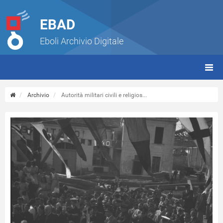
EBAD
Eboli Archivio Digitale
giorn
(tbt)
Archivio
Autorità militari civili e religios...