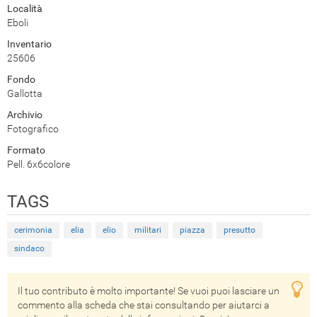
Località
Eboli
Inventario
25606
Fondo
Gallotta
Archivio
Fotografico
Formato
Pell. 6x6colore
TAGS
cerimonia
elia
elio
militari
piazza
presutto
sindaco
Il tuo contributo è molto importante! Se vuoi puoi lasciare un
commento alla scheda che stai consultando per aiutarci a