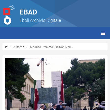
EBAD
Eboli Archivio Digitale
giorn
(tbt)
Archivio
Sindaco Presutto Elio,Don D'eli...