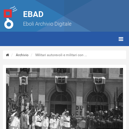
EBAD
Eboli Archivio Digitale
giorn
(tbt)
Archivio
Militari autorevoli e militari con ...