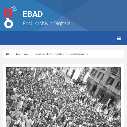
EBAD
Eboli Archivio Digitale
giorn
(tbt)
Archivio
Corteo di studenti con confaloni pe...