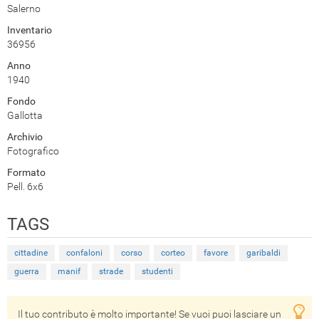
Salerno
Inventario
36956
Anno
1940
Fondo
Gallotta
Archivio
Fotografico
Formato
Pell. 6x6
TAGS
cittadine
confaloni
corso
corteo
favore
garibaldi
guerra
manif
strade
studenti
Il tuo contributo è molto importante! Se vuoi puoi lasciare un