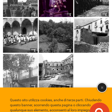
Questo sito utilizza cookies, anche di terze parti. Chiudendo
Comune di Eboli
Servizio Bibliotecario Nazionale
Privacy policy
questo banner, scorrendo questa pagina o cliccando
Credits
qualunque suo elemento, acconsenti al loro impiego in