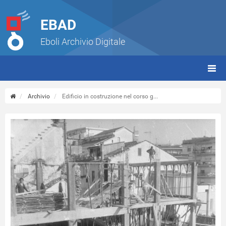
EBAD
Eboli Archivio Digitale
giorn
(tbt)
Archivio
Edificio in costruzione nel corso g...