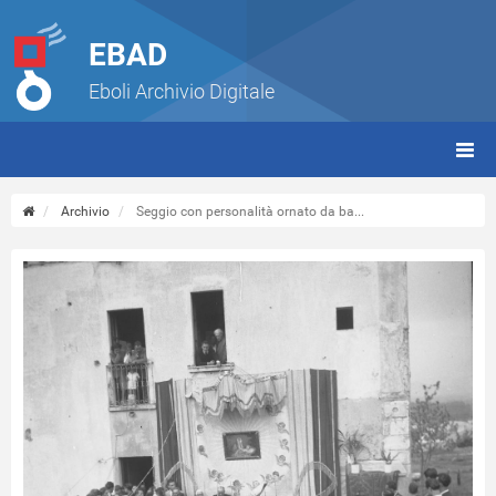
EBAD
Eboli Archivio Digitale
giorn
(tbt)
Archivio
Seggio con personalità ornato da ba...