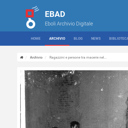
EBAD
Eboli Archivio Digitale
HOME
ARCHIVIO
BLOG
NEWS
BIBLIOTEC
Archivio
Ragazzini e persone tra macerie nel...