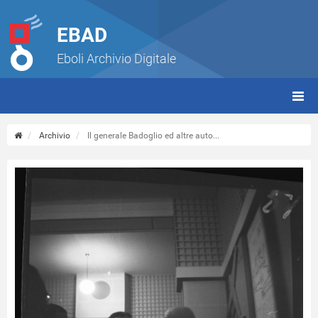
EBAD
Eboli Archivio Digitale
giorn
(tbt)
Archivio
Il generale Badoglio ed altre auto...