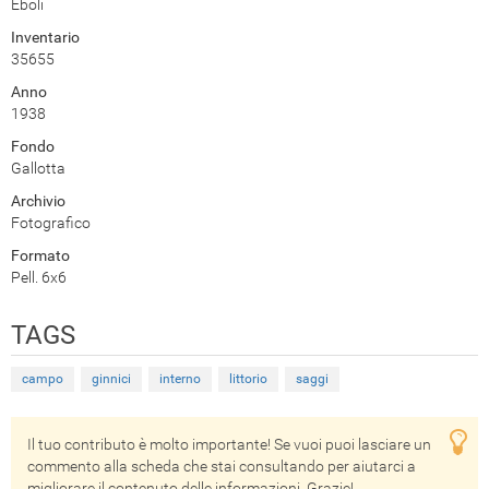
Eboli
Inventario
35655
Anno
1938
Fondo
Gallotta
Archivio
Fotografico
Formato
Pell. 6x6
TAGS
campo
ginnici
interno
littorio
saggi
Il tuo contributo è molto importante! Se vuoi puoi lasciare un
commento alla scheda che stai consultando per aiutarci a
migliorare il contenuto delle informazioni. Grazie!