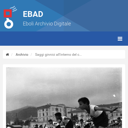
EBAD
Eboli Archivio Digitale
giorn
(tbt)
Archivio
Saggi ginnici all'interno del c...