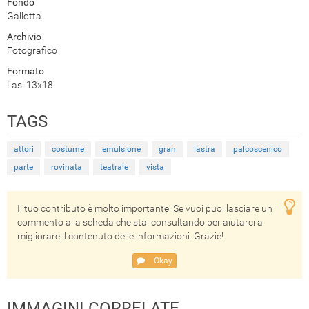
Fondo
Gallotta
Archivio
Fotografico
Formato
Las. 13x18
TAGS
attori
costume
emulsione
gran
lastra
palcoscenico
parte
rovinata
teatrale
vista
Il tuo contributo è molto importante! Se vuoi puoi lasciare un
commento alla scheda che stai consultando per aiutarci a
migliorare il contenuto delle informazioni. Grazie!
Okay
IMMAGINI CORRELATE