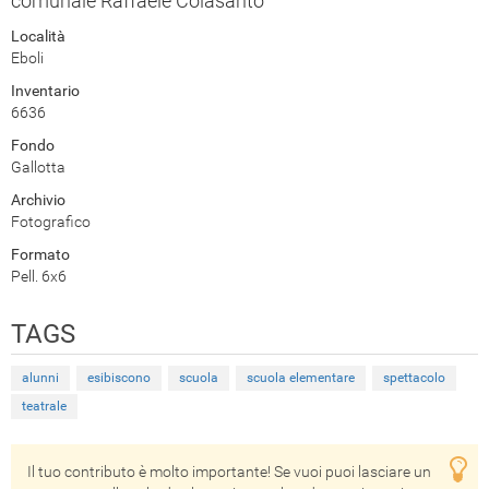
comunale Raffaele Colasanto
Località
Eboli
Inventario
6636
Fondo
Gallotta
Archivio
Fotografico
Formato
Pell. 6x6
TAGS
alunni
esibiscono
scuola
scuola elementare
spettacolo
teatrale
Il tuo contributo è molto importante! Se vuoi puoi lasciare un