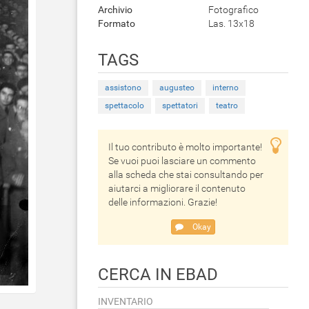
Archivio
Fotografico
Formato
Las. 13x18
TAGS
assistono
augusteo
interno
spettacolo
spettatori
teatro
Il tuo contributo è molto importante!
Se vuoi puoi lasciare un commento
alla scheda che stai consultando per
aiutarci a migliorare il contenuto
delle informazioni. Grazie!
Okay
CERCA IN EBAD
INVENTARIO