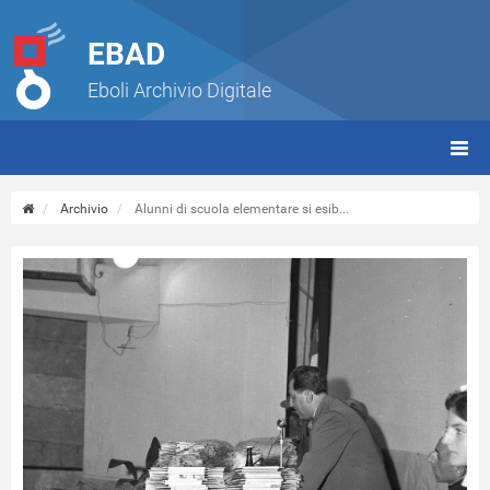
EBAD
Eboli Archivio Digitale
giorn
(tbt)
Archivio
Alunni di scuola elementare si esib...