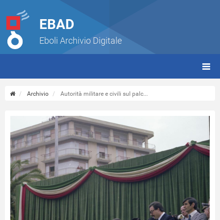
EBAD
Eboli Archivio Digitale
giorn
(tbt)
Archivio
Autorità militare e civili sul palc...