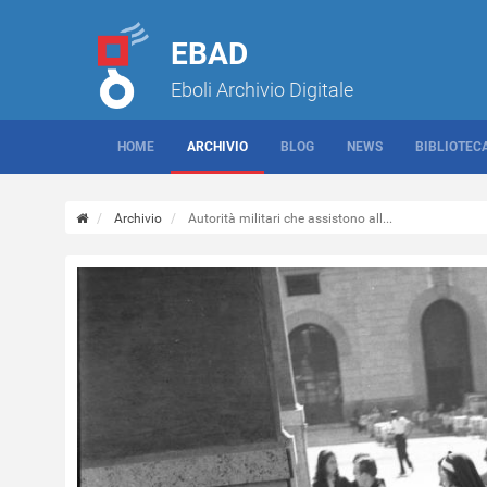
EBAD
Eboli Archivio Digitale
HOME
ARCHIVIO
BLOG
NEWS
BIBLIOTEC
Archivio
Autorità militari che assistono all...